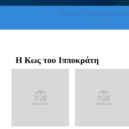
ΚΕΔΑ: Πρόγραμμα Εκδ
Η Κως του Ιπποκράτη